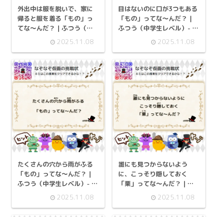
外出中は服を脱いで、家に
目はないのに口が3つもある
帰ると服を着る「もの」っ
「もの」ってな～んだ？ |
てな～んだ？ | ふつう（中
ふつう（中学生レベル）- 挑
学生レベル）- 挑戦状 098
戦状 097
2025.11.08
2025.11.08
たくさんの穴から雨がふる
誰にも見つからないよう
「もの」ってな～んだ？ |
に、こっそり隠しておく
ふつう（中学生レベル）- 挑
「栗」ってな～んだ？ | ふ
戦状 094
つう（中学生レベル）- 挑戦
2025.11.08
2025.11.08
状 091