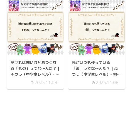
寒ければ寒いほどあつくな
鳥がいつも使っている
る「もの」ってな～んだ？ |
「箸」ってな～んだ？ | ふ
ふつう（中学生レベル）- 挑
つう（中学生レベル）- 挑戦
戦状 090
状 088
2025.11.08
2025.11.08