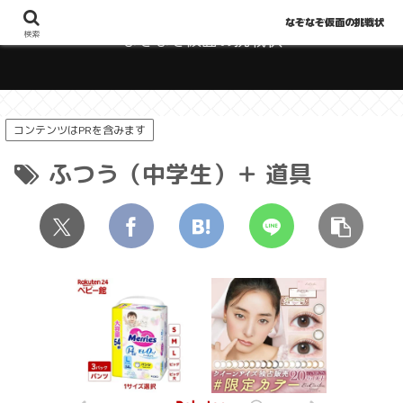
なぞなぞ仮面の挑戦状
検索
なぞなぞ仮面の挑戦状
コンテンツはPRを含みます
ふつう（中学生）＋ 道具