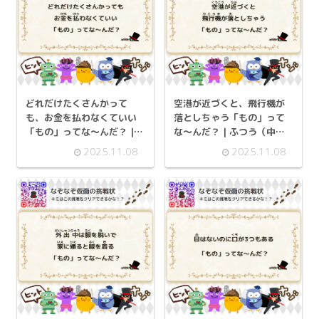
どれだけたくさんかって
空港が近づくと、飛行機が
も、お金を払わなくていい
落としちゃう「もの」って
「もの」ってな～んだ？ |
な～んだ？ | ふつう（中学
ふつう（中学生レベル）- 挑
生レベル）- 挑戦状 099
2025.11.08
2025.11.08
戦状 101