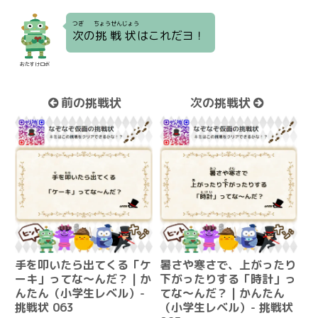
つぎ
ちょうせんじょう
次
の
挑戦状
はこれだヨ！
おたすけロボ
前の挑戦状
次の挑戦状
手を叩いたら出てくる「ケ
暑さや寒さで、上がったり
ーキ」ってな～んだ？ | か
下がったりする「時計」っ
んたん（小学生レベル）-
てな～んだ？ | かんたん
挑戦状 063
（小学生レベル）- 挑戦状