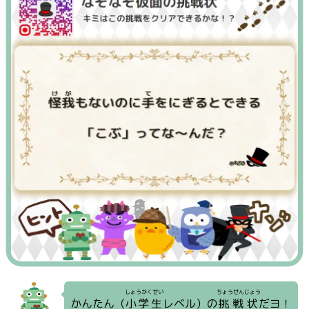
しょうがくせい
ちょうせんじょう
かんたん（
小学生
レベル）の
挑戦状
だヨ！