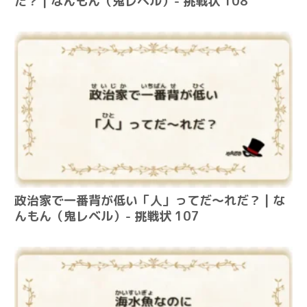
だ？ | なんもん（鬼レベル）- 挑戦状 108
政治家で一番背が低い「人」ってだ～れだ？ | な
んもん（鬼レベル）- 挑戦状 107