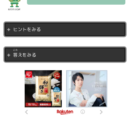
おたすけロボ
ヒントをみる
こた
答
えをみる