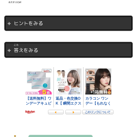
おたすけロボ
ヒントをみる
こた
答
えをみる