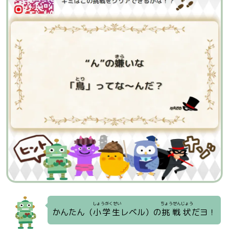
しょうがくせい
ちょうせんじょう
かんたん（
小学生
レベル）の
挑戦状
だヨ！