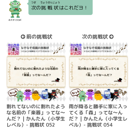
つぎ
ちょうせんじょう
次
の
挑戦状
はこれだヨ！
おたすけロボ
前の挑戦状
次の挑戦状
割れてないのに割れたよう
雨が降ると勝手に家に入っ
な名前の「楽器」ってな～
てくる「森」ってな～ん
んだ？ | かんたん（小学生
だ？ | かんたん（小学生レ
レベル）- 挑戦状 052
ベル）- 挑戦状 054