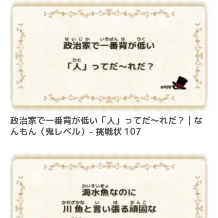
政治家で一番背が低い「人」ってだ～れだ？ | な
んもん（鬼レベル）- 挑戦状 107