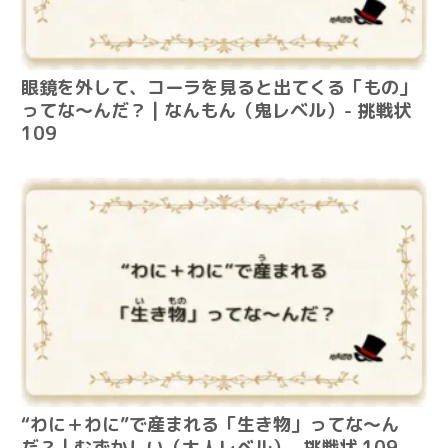
眼鏡を外して、コーラを見ると出てくる「もの」
ってな～んだ？ | なんもん（鬼レベル）- 挑戦状
109
“わに＋わに”で産まれる「生き物」ってな～ん
だ？ | むずかしい（大人レベル）- 挑戦状 109