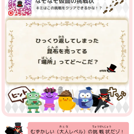
おとな
ちょうせんじょう
むずかしい（
大人
レベル）の
挑戦状
だゾ！