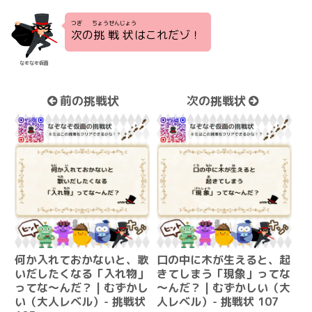
つぎ
ちょうせんじょう
次
の
挑戦状
はこれだゾ！
なぞなぞ仮面
前の挑戦状
次の挑戦状
何か入れておかないと、歌
口の中に木が生えると、起
いだしたくなる「入れ物」
きてしまう「現象」ってな
ってな～んだ？ | むずかし
～んだ？ | むずかしい（大
い（大人レベル）- 挑戦状
人レベル）- 挑戦状 107