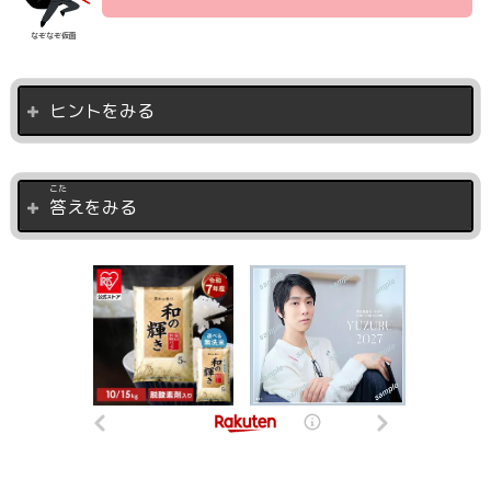
なぞなぞ仮面
ヒントをみる
こた
答
えをみる