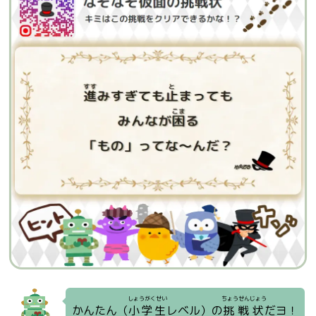
しょうがくせい
ちょうせんじょう
かんたん（
小学生
レベル）の
挑戦状
だヨ！