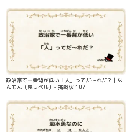
政治家で一番背が低い「人」ってだ～れだ？ | な
んもん（鬼レベル）- 挑戦状 107