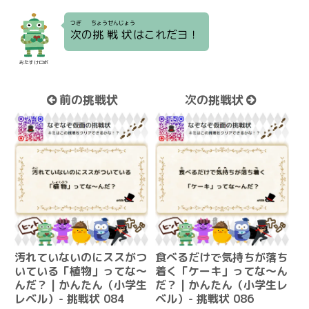
つぎ
ちょうせんじょう
次
の
挑戦状
はこれだヨ！
おたすけロボ
前の挑戦状
次の挑戦状
汚れていないのにススがつ
食べるだけで気持ちが落ち
いている「植物」ってな～
着く「ケーキ」ってな～ん
んだ？ | かんたん（小学生
だ？ | かんたん（小学生レ
レベル）- 挑戦状 084
ベル）- 挑戦状 086