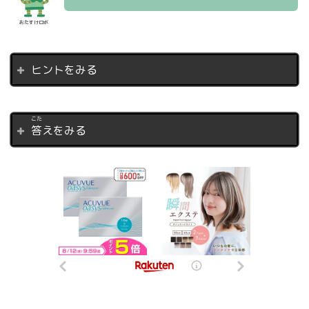
おたすけロボ
ヒントをみる
こた
答
えをみる