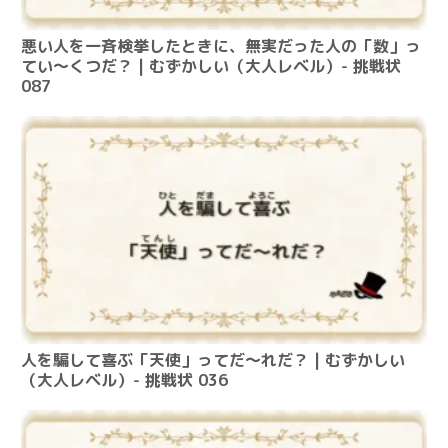
悪い人を一斉検挙したときに、無実だった人の「数」っ
てい～くつだ？ | むずかしい（大人レベル）- 挑戦状
087
人を騙して喜ぶ「天使」ってだ～れだ？ | むずかしい
（大人レベル）- 挑戦状 036