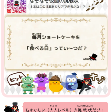
おとな
ちょうせんじょう
むずかしい（
大人
レベル）の
挑戦状
だゾ！