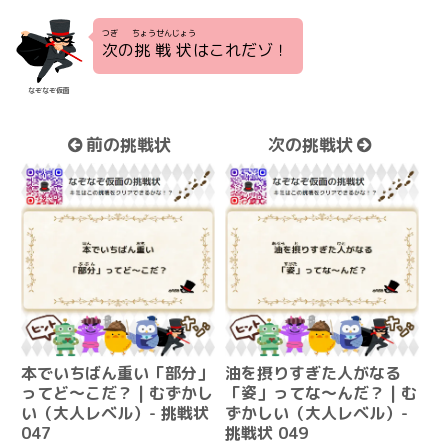
つぎ
ちょうせんじょう
次
の
挑戦状
はこれだゾ！
なぞなぞ仮面
前の挑戦状
次の挑戦状
本でいちばん重い「部分」
油を摂りすぎた人がなる
ってど～こだ？ | むずかし
「姿」ってな～んだ？ | む
い（大人レベル）- 挑戦状
ずかしい（大人レベル）-
047
挑戦状 049