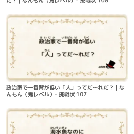
だ？ | なんもん（鬼レベル）- 挑戦状 108
政治家で一番背が低い「人」ってだ～れだ？ | な
んもん（鬼レベル）- 挑戦状 107