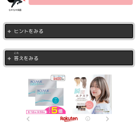
なぞなぞ仮面
ヒントをみる
こた
答
えをみる